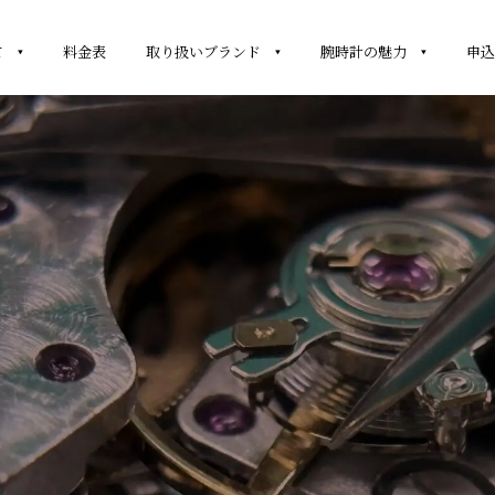
て
料金表
取り扱いブランド
腕時計の魅力
申込
X]
千年堂につい
オメガ [OMEG
Heuer]
カルティエ [Ca
EITLING]
ブルガリ [BVL