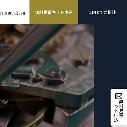
無料見積キット申込
LINEでご相談
後お問い合わせ
て
A]
rtier]
GARI]
キット申込
無料見積