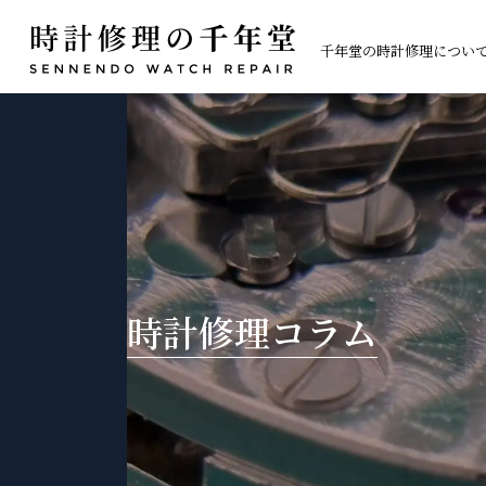
コ
ナ
ン
ビ
千年堂の時計修理につい
テ
ゲ
ン
ー
時計修理の流れ
ロレックス [ROLE
時計修理コラム
ツ
シ
へ
ョ
お客様の声
タグホイヤー [TAG
ス
ン
キ
に
ブライトリング [BR
ッ
移
プ
動
時計修理コラム