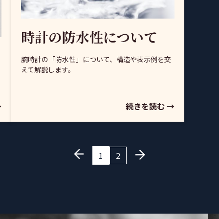
時計の防水性について
腕時計の「防水性」について、構造や表示例を交
えて解説します。
→
続きを読む →
1
2