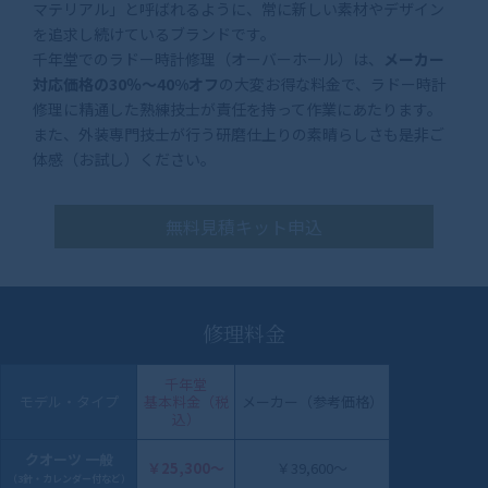
マテリアル」と呼ばれるように、常に新しい素材やデザイン
を追求し続けているブランドです。
千年堂でのラドー時計修理（オーバーホール）は、
メーカー
対応価格の30％〜40%オフ
の大変お得な料金で、ラドー時計
修理に精通した熟練技士が責任を持って作業にあたります。
また、外装専門技士が行う研磨仕上りの素晴らしさも是非ご
体感（お試し）ください。
無料見積キット申込
修理料金
千年堂
モデル・タイプ
基本料金（税
メーカー（参考価格）
込）
クオーツ 一般
￥25,300〜
￥39,600～
（3針・カレンダー付など）