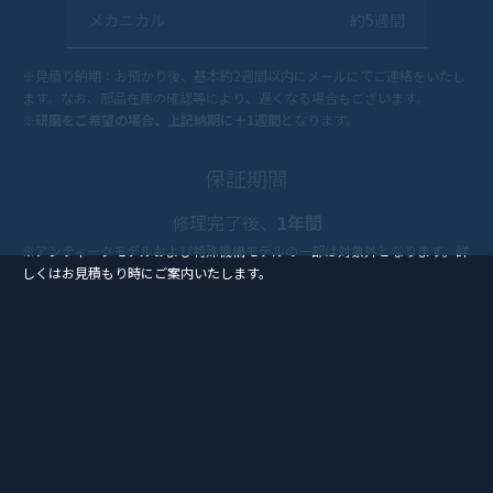
メカニカル
約5週間
※見積り納期：お預かり後、基本約2週間以内にメールにてご連絡をいたし
ます。なお、部品在庫の確認等により、遅くなる場合もございます。
※
研磨をご希望の場合、上記納期に＋1週間
となります。
保証期間
修理完了後、
1年間
※アンティークモデルおよび特殊機構モデルの一部は対象外となります。詳
しくはお見積もり時にご案内いたします。