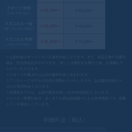
クオーツ 特殊
￥36,300〜
￥56,100～
（クロノグラフなど）
メカ二カル 一般
￥30,800〜
￥44,000～
（3針・カレンダー付など）
メカ二カル 特殊
￥41,800〜
￥71,500～
（クロノグラフなど）
※上記料金はオーバーホール基本料金となります。また、部品交換が必要な
場合、別途部品代がかかります。 詳しくは時計をお預かり後、お見積もり
させていただきます。
※クオーツの電池代は上記の基本料金に含まれます。
※アンティークモデルは別途お見積もりいたしますが、上記基本料金の＋
30％が目安料金となります。
※金無垢モデルは、上記の基本料金に+8,800円(税込)となります。
※メーカー修理料金は、あくまでも弊社独自調べによる参考価格です。変動
している場合もございます。
研磨料金（税込）