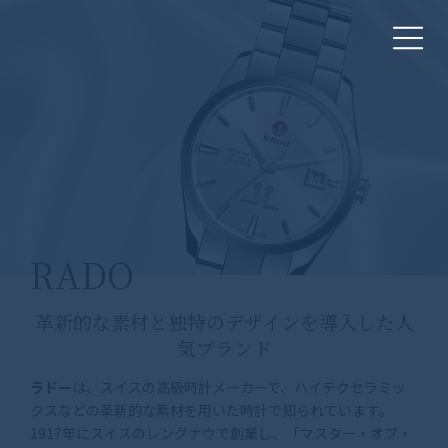
コ
ナ
ン
ビ
テ
ゲ
ン
ー
ツ
シ
へ
ョ
ス
ン
キ
に
ッ
移
プ
動
RADO
革新的な素材と独特のデザインを導入した人
気ブランド
ラドー
は、スイスの高級時計メーカーで、ハイテクセラミッ
クスなどの革新的な素材を用いた時計で知られています。
1917年にスイスのレングナウで創業し、「マスター・オブ・