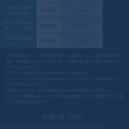
クオーツ 特殊
￥36,300〜
￥55,000～
（クロノグラフなど）
メカ二カル 一般
￥30,800〜
￥55,000～
（3針・カレンダー付など）
メカ二カル 特殊
￥41,800〜
￥71,500～
（クロノグラフなど）
※上記料金はオーバーホール基本料金となります。また、部品交換が必要な
場合、別途部品代がかかります。 詳しくは時計をお預かり後、お見積もり
させていただきます。
※クオーツの電池代は上記の基本料金に含まれます。
※アンティークモデルは別途お見積もりいたしますが、上記基本料金の＋
30％が目安料金となります。
※金無垢モデルは、上記の基本料金に+8,800円(税込)となります。
※メーカー修理料金は、あくまでも弊社独自調べによる参考価格です。変動
している場合もございます。
研磨料金（税込）