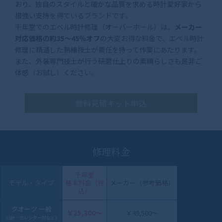
おり、独自のスタイルと確かな品質を求める時計愛好家から
根強い支持を得ているブランドです。
千年堂でのエベル時計修理（オーバーホール）は、
メーカー
対応価格の約35～45％オフ
の大変お得な料金で、エベル時計
修理に精通した熟練技士が責任を持って作業にあたります。
また、外装専門技士が行う研磨仕上りの素晴らしさも是非ご
体感（お試し）ください。
無料見積キット申込
修理料金
千年堂
モデル・タイプ
基本料金（税
メーカー（参考価格）
込）
クオーツ 一般
￥25,300〜
￥49,500～
（3針・カレンダー付など）