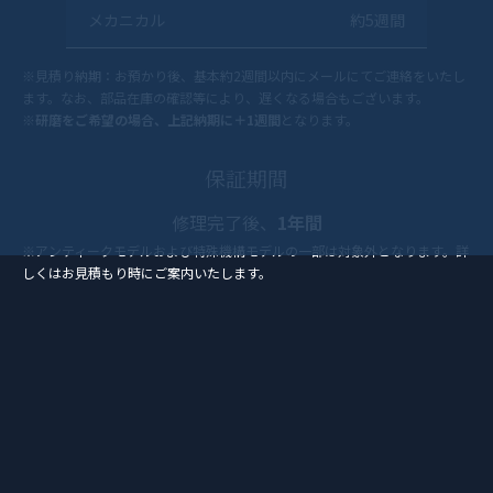
メカニカル
約5週間
※見積り納期：お預かり後、基本約2週間以内にメールにてご連絡をいたし
ます。なお、部品在庫の確認等により、遅くなる場合もございます。
※
研磨をご希望の場合、上記納期に＋1週間
となります。
保証期間
修理完了後、
1年間
※アンティークモデルおよび特殊機構モデルの一部は対象外となります。詳
しくはお見積もり時にご案内いたします。