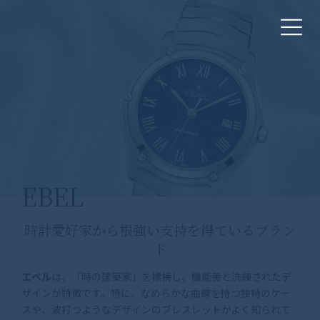
コ
ナ
ン
ビ
テ
ゲ
ン
ー
ツ
シ
へ
ョ
ス
ン
キ
に
ッ
移
プ
動
EBEL
時計愛好家から根強い支持を得ているブラン
ド
エベル
は、「時の建築家」を標榜し、機能美と洗練されたデ
ザインが特徴です。特に、なめらかな曲線を持つ独特のケー
スや、波打つようなデザインのブレスレットがよく知られて