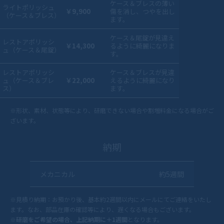
ケース＆ブレスの薄い
ライトポリッシュ
￥9,900
傷を消し、つやを出し
（ケース＆ブレス）
ます。
ケース＆尾錠が見違え
レストアポリッシ
￥14,300
るように綺麗になりま
ュ（ケース＆尾錠）
す。
レストアポリッシ
ケース＆ブレスが見違
ュ（ケース＆ブレ
￥22,000
えるように綺麗になり
ス）
ます。
※形状、素材、状態等により、研磨できない場合や割増料金になる場合がご
ざいます。
納期
メカニカル
約5週間
※見積り納期：お預かり後、基本約2週間以内にメールにてご連絡をいたし
ます。なお、部品在庫の確認等により、遅くなる場合もございます。
※
研磨をご希望の場合、上記納期に＋1週間
となります。