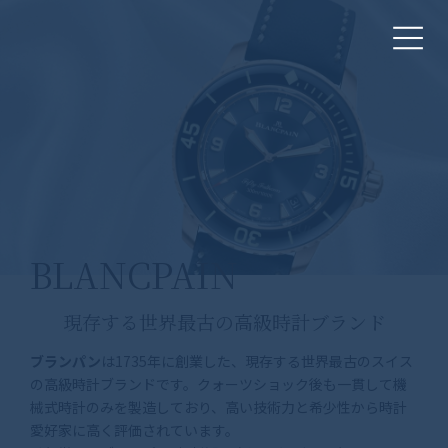
コ
ナ
ン
ビ
テ
ゲ
ン
ー
ツ
シ
へ
ョ
ス
ン
キ
に
ッ
移
プ
動
BLANCPAIN
現存する世界最古の高級時計ブランド
ブランパン
は1735年に創業した、現存する世界最古のスイス
の高級時計ブランドです。クォーツショック後も一貫して機
械式時計のみを製造しており、高い技術力と希少性から時計
愛好家に高く評価されています。