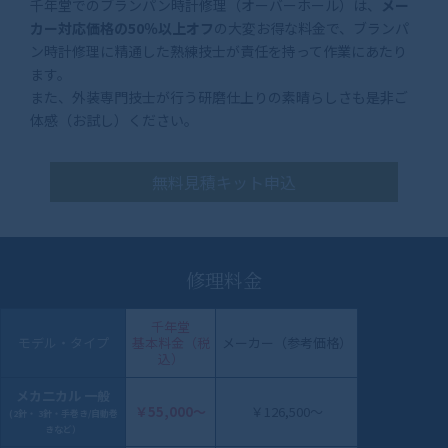
千年堂でのブランパン時計修理（オーバーホール）は、
メー
カー対応価格の50％以上オフ
の大変お得な料金で、ブランパ
ン時計修理に精通した熟練技士が責任を持って作業にあたり
ます。
また、外装専門技士が行う研磨仕上りの素晴らしさも是非ご
体感（お試し）ください。
無料見積キット申込
修理料金
千年堂
モデル・タイプ
基本料金（税
メーカー（参考価格）
込）
メカ二カル 一般
￥55,000〜
￥126,500～
(2針・ 3針・手巻き/自動巻
きなど）