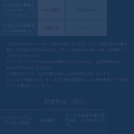
メカ二カル 特殊１
￥66,000〜
￥148,500～
（フルカレンダー・クロノ
グラフなど）
メカ二カル 特殊２
見積もり
ーーー
( その他特殊機構など）
※上記料金はオーバーホール基本料金となります。また、部品交換が必要な
場合、別途部品代がかかります。 詳しくは時計をお預かり後、お見積もり
させていただきます。
※アンティークモデルは別途お見積もりいたしますが、上記基本料金の＋
30％が目安料金となります。
※金無垢モデルは、上記の基本料金に+8,800円(税込)となります。
※メーカー修理料金は、あくまでも弊社独自調べによる参考価格です。変動
している場合もございます。
研磨料金（税込）
ケース＆尾錠の薄い傷
ライトポリッシュ
￥6,600
を消し、つやを出しま
（ケース＆尾錠）
す。